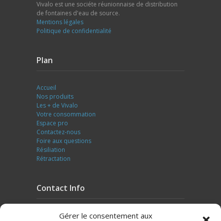
Vivalo est une sociéte réunionnaise de distribution
de fontaines d'eau de source.
Mentions légales
Politique de confidentialité
Plan
Accueil
Nos produits
Les + de Vivalo
Votre consommation
Espace pro
Contactez-nous
Foire aux questions
Résiliation
Rétractation
Contact Info
Gérer le consentement aux
Adresse: