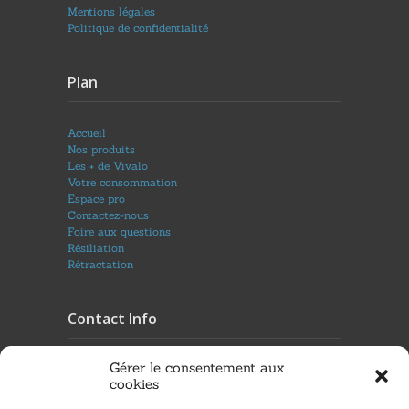
Mentions légales
Politique de confidentialité
Plan
Accueil
Nos produits
Les + de Vivalo
Votre consommation
Espace pro
Contactez-nous
Foire aux questions
Résiliation
Rétractation
Contact Info
Gérer le consentement aux
Adresse:
cookies
Sainte-Marie : 61 rue André Lardy 97438,
Sainte- Marie