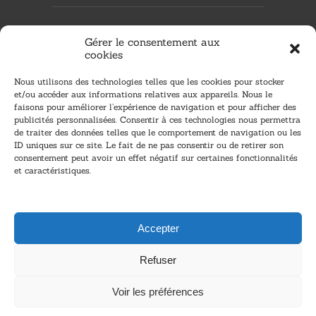
Adresse:
Gérer le consentement aux
Sainte-Marie : 61 rue André Lardy 97438,
cookies
Sainte- Marie
Etang-Salé : 4 rue Leonus Benard 97427, Etang-
Salé
Nous utilisons des technologies telles que les cookies pour stocker
et/ou accéder aux informations relatives aux appareils. Nous le
Tél:
0262 29 78 78
faisons pour améliorer l’expérience de navigation et pour afficher des
publicités personnalisées. Consentir à ces technologies nous permettra
Mail:
accueil@vivalo.re
de traiter des données telles que le comportement de navigation ou les
ID uniques sur ce site. Le fait de ne pas consentir ou de retirer son
Horaires (du lundi au vendredi):
consentement peut avoir un effet négatif sur certaines fonctionnalités
8h30 - 12h30 / 13h30 - 17h00
et caractéristiques.
Newsletter
Accepter
Refuser
Inscrivez-vous à notre newsletter et recevez nos
nouveautés et bons plans !
Voir les préférences